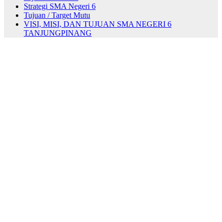
Strategi SMA Negeri 6
Tujuan / Target Mutu
VISI, MISI, DAN TUJUAN SMA NEGERI 6
TANJUNGPINANG