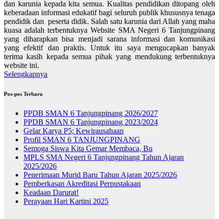
dan karunia kepada kita semua. Kualitas pendidikan ditopang oleh
keberadaan informasi edukatif bagi seluruh publik khususnya tenaga
pendidik dan peserta didik. Salah satu karunia dari Allah yang maha
kuasa adalah terbentuknya Website SMA Negeri 6 Tanjungpinang
yang diharapkan bisa menjadi sarana informasi dan komunikasi
yang efektif dan praktis. Untuk itu saya mengucapkan banyak
terima kasih kepada semua pihak yang mendukung terbentuknya
website ini.
Selengkapnya
Pos-pos Terbaru
PPDB SMAN 6 Tanjungpinang 2026/2027
PPDB SMAN 6 Tanjungpinang 2023/2024
Gelar Karya P5; Kewirausahaan
Profil SMAN 6 TANJUNGPINANG
Semoga Siswa Kita Gemar Membaca, Bu
MPLS SMA Negeri 6 Tanjungpinang Tahun Ajaran
2025/2026
Penerimaan Murid Baru Tahun Ajaran 2025/2026
Pemberkasan Akreditasi Perpustakaan
Keadaan Darurat!
Perayaan Hari Kartini 2025