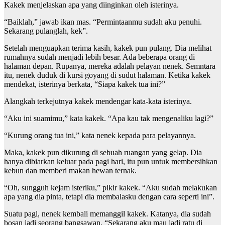
Kakek menjelaskan apa yang diinginkan oleh isterinya.
“Baiklah,” jawab ikan mas. “Permintaanmu sudah aku penuhi.
Sekarang pulanglah, kek”.
Setelah menguapkan terima kasih, kakek pun pulang. Dia melihat
rumahnya sudah menjadi lebih besar. Ada beberapa orang di
halaman depan. Rupanya, mereka adalah pelayan nenek. Semntara
itu, nenek duduk di kursi goyang di sudut halaman. Ketika kakek
mendekat, isterinya berkata, “Siapa kakek tua ini?”
Alangkah terkejutnya kakek mendengar kata-kata isterinya.
“Aku ini suamimu,” kata kakek. “Apa kau tak mengenaliku lagi?”
“Kurung orang tua ini,” kata nenek kepada para pelayannya.
Maka, kakek pun dikurung di sebuah ruangan yang gelap. Dia
hanya dibiarkan keluar pada pagi hari, itu pun untuk membersihkan
kebun dan memberi makan hewan ternak.
“Oh, sungguh kejam isteriku,” pikir kakek. “Aku sudah melakukan
apa yang dia pinta, tetapi dia membalasku dengan cara seperti ini”.
Suatu pagi, nenek kembali memanggil kakek. Katanya, dia sudah
bosan jadi seorang bangsawan. “Sekarang aku mau jadi ratu di