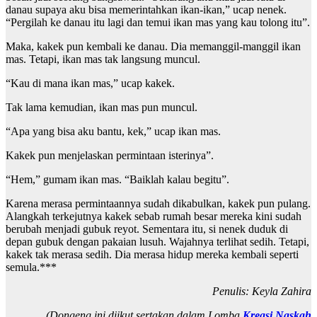
danau supaya aku bisa memerintahkan ikan-ikan,” ucap nenek.
“Pergilah ke danau itu lagi dan temui ikan mas yang kau tolong itu”.
Maka, kakek pun kembali ke danau. Dia memanggil-manggil ikan
mas. Tetapi, ikan mas tak langsung muncul.
“Kau di mana ikan mas,” ucap kakek.
Tak lama kemudian, ikan mas pun muncul.
“Apa yang bisa aku bantu, kek,” ucap ikan mas.
Kakek pun menjelaskan permintaan isterinya”.
“Hem,” gumam ikan mas. “Baiklah kalau begitu”.
Karena merasa permintaannya sudah dikabulkan, kakek pun pulang.
Alangkah terkejutnya kakek sebab rumah besar mereka kini sudah
berubah menjadi gubuk reyot. Sementara itu, si nenek duduk di
depan gubuk dengan pakaian lusuh. Wajahnya terlihat sedih. Tetapi,
kakek tak merasa sedih. Dia merasa hidup mereka kembali seperti
semula.***
Penulis: Keyla Zahira
(Dongeng ini diikut sertakan dalam Lomba
Kreasi Naskah