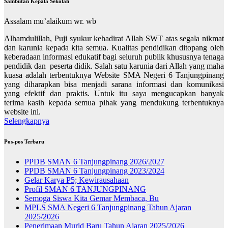
Sambutan Kepala Sekolah
Assalam mu’alaikum wr. wb
Alhamdulillah, Puji syukur kehadirat Allah SWT atas segala nikmat
dan karunia kepada kita semua. Kualitas pendidikan ditopang oleh
keberadaan informasi edukatif bagi seluruh publik khususnya tenaga
pendidik dan peserta didik. Salah satu karunia dari Allah yang maha
kuasa adalah terbentuknya Website SMA Negeri 6 Tanjungpinang
yang diharapkan bisa menjadi sarana informasi dan komunikasi
yang efektif dan praktis. Untuk itu saya mengucapkan banyak
terima kasih kepada semua pihak yang mendukung terbentuknya
website ini.
Selengkapnya
Pos-pos Terbaru
PPDB SMAN 6 Tanjungpinang 2026/2027
PPDB SMAN 6 Tanjungpinang 2023/2024
Gelar Karya P5; Kewirausahaan
Profil SMAN 6 TANJUNGPINANG
Semoga Siswa Kita Gemar Membaca, Bu
MPLS SMA Negeri 6 Tanjungpinang Tahun Ajaran
2025/2026
Penerimaan Murid Baru Tahun Ajaran 2025/2026