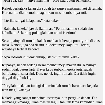
“Ada apa, kek?” tanya ikan mas. “Apa kau butuh bantuanku?”
Kakek berkataka kalau dia sudah tak punya makanan lagi di rumah.
Karena itu, dia memohon agar ikan mas memberinya roti.
“Isteriku sangat kelaparan,” kata kakek.
“Baiklah, kakek,” jawab ikan mas. “Permintaanmu sudah aku
kabulkan. Sekarang pulanglah dan temui isterimu”.
Sesampainya di rumah, kakek melihat beberapa potong roti di atas
meja. Nenek juga ada di situ, di dekat meja kayu itu. Tetapi,
wajahnya terlihat kecewa.
“Apa roti-roti ini tidak cukup, isteriku?” tanya kakek.
Rupanya, nenek sedang kesal melihat meja makan itu. Kayunya
sudah tidak bagus lagi. Kayu-kayu gubuk mereka juga sudah
berlubang di sana sini. Dan, nenek ingin rumah. Dia tidak ingin
tinggal di gubuk lagi.
“Pergilah ke danau itu lagi dan mintalah rumah baru baru kepada
ikan mas,” katanya.
Kakek, yang sangat mencintai isterinya, pun pergi ke danau. Dia
memanggil-manggil ikan mas itu lagi. Dan, tak lama kemudian, ikan