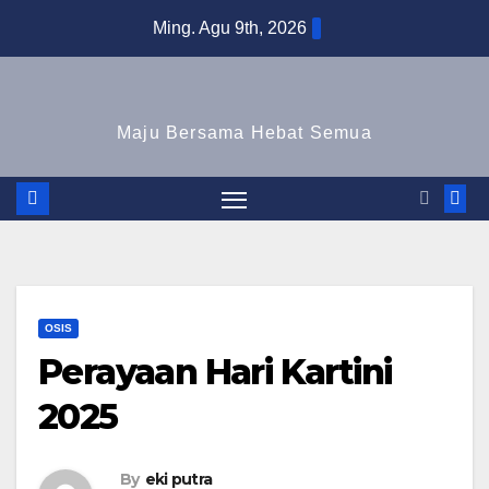
Skip
Ming. Agu 9th, 2026
to
content
Maju Bersama Hebat Semua
OSIS
Perayaan Hari Kartini
2025
By
eki putra