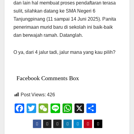
dan lain hal membuat proses pendaftaran terasa
sulit, silahkan datang ke SMA Negeri 6
Tanjungpinang (11 sampai 14 Juni 2025). Panita
penerimaan murid baru di sekolah ini baik-baik
dan berwajah ramah. Datanglah.
O ya, dari 4 jalur tadi, jalur mana yang kau pilih?
Facebook Comments Box
Post Views:
426
F
T
W
Li
W
X
S
a
wi
e
n
h
h
c
tt
C
e
at
ar