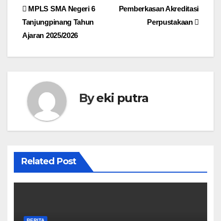
e
er
h
s
e
Navigasi
MPLS SMA Negeri 6
Pemberkasan Akreditasi
b
at
A
Tanjungpinang Tahun
Perpustakaan
pos
o
p
Ajaran 2025/2026
o
p
k
By
eki putra
Related Post
BERITA