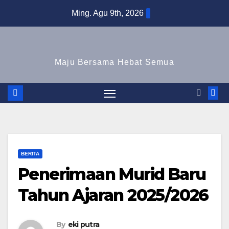
Skip
Ming. Agu 9th, 2026
to
content
Maju Bersama Hebat Semua
BERITA
Penerimaan Murid Baru
Tahun Ajaran 2025/2026
By
eki putra