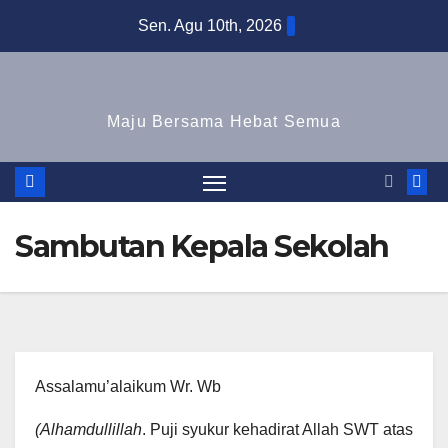
Skip
Sen. Agu 10th, 2026
to
content
Maju Bersama Hebat Semua
Sambutan Kepala Sekolah
Assalamu’alaikum Wr. Wb
(Alhamdullillah
. Puji syukur kehadirat Allah SWT atas