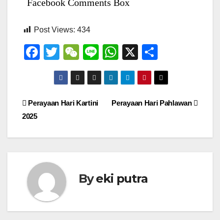
Facebook Comments Box
Post Views:
434
F
T
W
Li
W
X
S
a
wi
e
n
h
h
c
tt
C
e
at
ar
e
er
h
s
e
Navigasi
Perayaan Hari Kartini
Perayaan Hari Pahlawan
b
at
A
2025
pos
o
p
o
p
k
By
eki putra