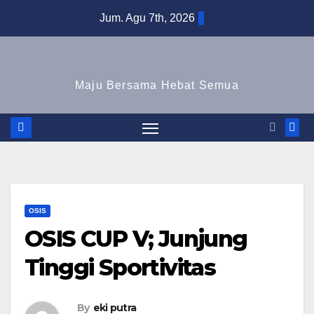
Skip
Jum. Agu 7th, 2026
to
content
Maju Bersama Hebat Semua
OSIS
OSIS CUP V; Junjung
Tinggi Sportivitas
By
eki putra