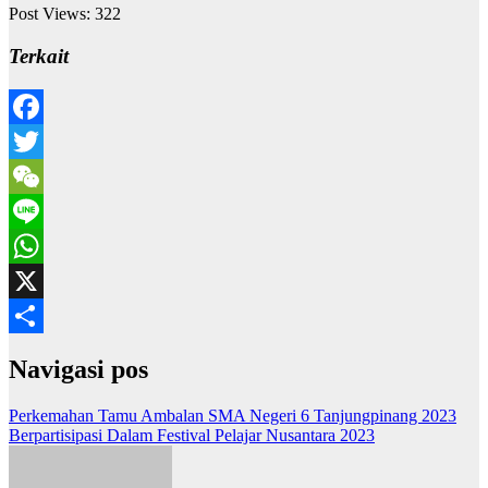
Post Views:
322
Terkait
Facebook
Twitter
WeChat
Line
WhatsApp
X
Share
Navigasi pos
Perkemahan Tamu Ambalan SMA Negeri 6 Tanjungpinang 2023
Berpartisipasi Dalam Festival Pelajar Nusantara 2023