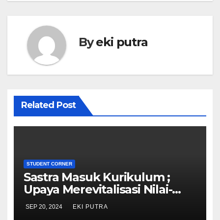
p
e
p
By
eki putra
Related Post
STUDENT CORNER
Sastra Masuk Kurikulum ;
Upaya Merevitalisasi Nilai-
Nilai Kemanusiaan Melalui
SEP 20, 2024
EKI PUTRA
Sastra