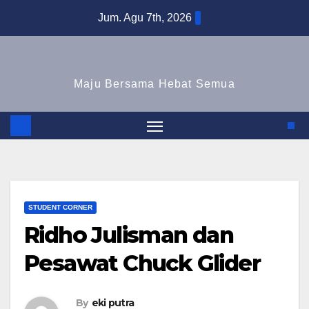
Skip
Jum. Agu 7th, 2026
to
content
Maju Bersama Hebat Semua
STUDENT CORNER
Ridho Julisman dan
Pesawat Chuck Glider
By
eki putra