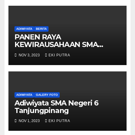
ADIWIYATA
BERITA
PANEN RAYA
KEWIRAUSAHAAN SMA
NEGERI 6 TANJUNGPINANG;
NOV 3, 2023
EKI PUTRA
INI YANG KE-15
ADIWIYATA
GALERY FOTO
Adiwiyata SMA Negeri 6
Tanjungpinang
NOV 1, 2023
EKI PUTRA