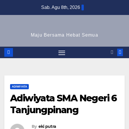
Skip
Sab. Agu 8th, 2026
to
content
Maju Bersama Hebat Semua
ADIWIYATA
Adiwiyata SMA Negeri 6
Tanjungpinang
By
eki putra