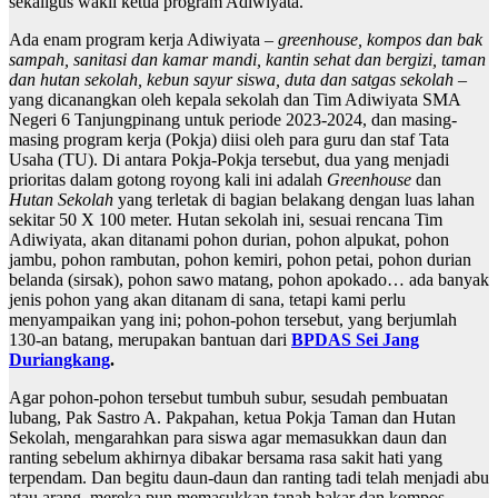
sekaligus wakil ketua program Adiwiyata.
Ada enam program kerja Adiwiyata –
greenhouse, kompos dan bak
sampah, sanitasi dan kamar mandi, kantin sehat dan bergizi, taman
dan hutan sekolah, kebun sayur siswa, duta dan satgas sekolah
–
yang dicanangkan oleh kepala sekolah dan Tim Adiwiyata SMA
Negeri 6 Tanjungpinang untuk periode 2023-2024, dan masing-
masing program kerja (Pokja) diisi oleh para guru dan staf Tata
Usaha (TU). Di antara Pokja-Pokja tersebut, dua yang menjadi
prioritas dalam gotong royong kali ini adalah
Greenhouse
dan
Hutan Sekolah
yang terletak di bagian belakang dengan luas lahan
sekitar 50 X 100 meter. Hutan sekolah ini, sesuai rencana Tim
Adiwiyata, akan ditanami pohon durian, pohon alpukat, pohon
jambu, pohon rambutan, pohon kemiri, pohon petai, pohon durian
belanda (sirsak), pohon sawo matang, pohon apokado… ada banyak
jenis pohon yang akan ditanam di sana, tetapi kami perlu
menyampaikan yang ini; pohon-pohon tersebut, yang berjumlah
130-an batang, merupakan bantuan dari
BPDAS Sei Jang
Duriangkang
.
Agar pohon-pohon tersebut tumbuh subur, sesudah pembuatan
lubang, Pak Sastro A. Pakpahan, ketua Pokja Taman dan Hutan
Sekolah, mengarahkan para siswa agar memasukkan daun dan
ranting sebelum akhirnya dibakar bersama rasa sakit hati yang
terpendam. Dan begitu daun-daun dan ranting tadi telah menjadi abu
atau arang, mereka pun memasukkan tanah bakar dan kompos.