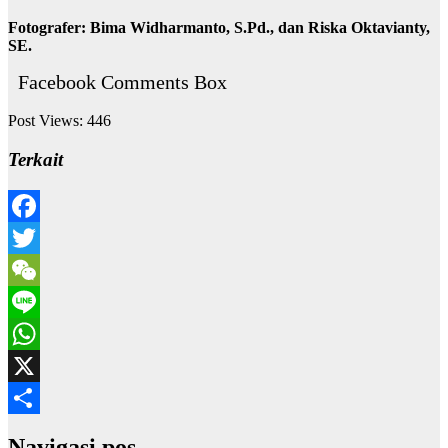
Fotografer: Bima Widharmanto, S.Pd., dan Riska Oktavianty,
SE.
Facebook Comments Box
Post Views:
446
Terkait
Facebook
Twitter
WeChat
Line
WhatsApp
X
Share
Navigasi pos