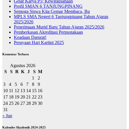
Gelar Karya P5; Kewirausahaan
Profil SMAN 6 TANJUNGPINANG
Semoga Siswa Kita Gemar Membaca, Bu
MPLS SMA Negeri 6 Tanjungpinang Tahun Ajaran
2025/2026
Penerimaan Murid Baru Tahun Ajaran 2025/2026
Pemberkasan Akreditasi Perpustakaan
Keadaan Darurat!
Perayaan Hari Kartini 2025
Komentar Terbaru
Agustus 2026
S
S
R
K
J
S
M
1
2
3
4
5
6
7
8
9
10
11
12
13
14
15
16
17
18
19
20
21
22
23
24
25
26
27
28
29
30
31
« Jun
Kalender Akademik 2024-2025