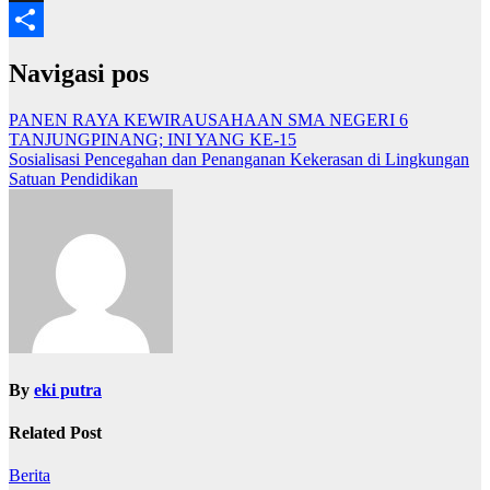
X
Share
Navigasi pos
PANEN RAYA KEWIRAUSAHAAN SMA NEGERI 6
TANJUNGPINANG; INI YANG KE-15
Sosialisasi Pencegahan dan Penanganan Kekerasan di Lingkungan
Satuan Pendidikan
By
eki putra
Related Post
Berita