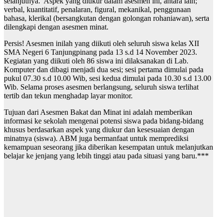
selanjutnya. Aspek yang diukur dalam asesmen ini, antara lain;
verbal, kuantitatif, penalaran, figural, mekanikal, penggunaan
bahasa, klerikal (bersangkutan dengan golongan rohaniawan), serta
dilengkapi dengan asesmen minat.
Persis! Asesmen inilah yang diikuti oleh seluruh siswa kelas XII
SMA Negeri 6 Tanjungpinang pada 13 s.d 14 November 2023.
Kegiatan yang diikuti oleh 86 siswa ini dilaksanakan di Lab.
Komputer dan dibagi menjadi dua sesi; sesi pertama dimulai pada
pukul 07.30 s.d 10.00 Wib, sesi kedua dimulai pada 10.30 s.d 13.00
Wib. Selama proses asesmen berlangsung, seluruh siswa terlihat
tertib dan tekun menghadap layar monitor.
Tujuan dari Asesmen Bakat dan Minat ini adalah memberikan
informasi ke sekolah mengenai potensi siswa pada bidang-bidang
khusus berdasarkan aspek yang diukur dan kesesuaian dengan
minatnya (siswa). ABM juga bermanfaat untuk memprediksi
kemampuan seseorang jika diberikan kesempatan untuk melanjutkan
belajar ke jenjang yang lebih tinggi atau pada situasi yang baru.***