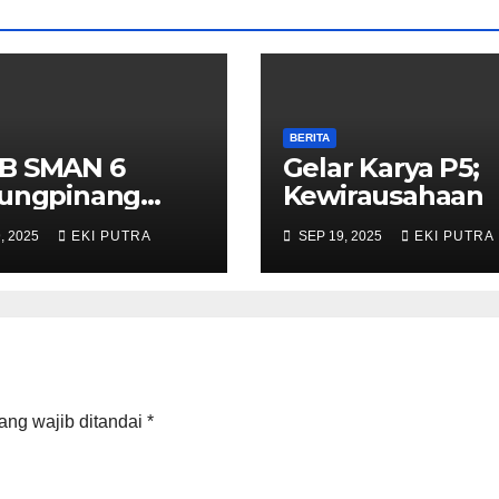
BERITA
B SMAN 6
Gelar Karya P5;
jungpinang
Kewirausahaan
3/2024
, 2025
EKI PUTRA
SEP 19, 2025
EKI PUTRA
ang wajib ditandai
*