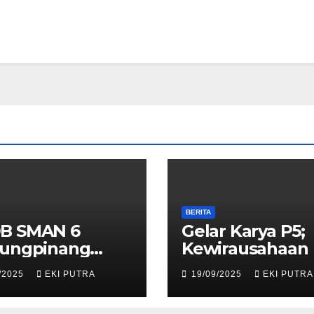
BERITA
B SMAN 6
Gelar Karya P5;
jungpinang
Kewirausahaan
3/2024
/2025
EKI PUTRA
19/09/2025
EKI PUTRA