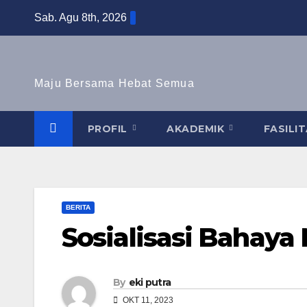
Skip
Sab. Agu 8th, 2026
to
content
Maju Bersama Hebat Semua
PROFIL
AKADEMIK
FASILI
BERITA
Sosialisasi Bahaya
By
eki putra
OKT 11, 2023