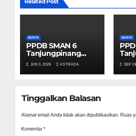
Related Post
BERITA
BERITA
PPDB SMAN 6
PPD
Tanjungpinang
Tan
2026/2027
202
JUN 3, 2026
ASTRADA
SEP 19
Tinggalkan Balasan
Alamat email Anda tidak akan dipublikasikan.
Ruas y
Komentar
*