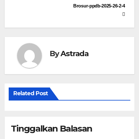
Navigasi
Brosur-ppdb-2025-26-2-4
s
a
pos
A
r
p
e
p
By
Astrada
Related Post
Tinggalkan Balasan