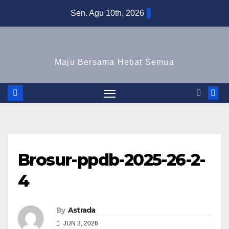
Skip
Sen. Agu 10th, 2026
to
content
Maju Bersama Hebat Semua
Brosur-ppdb-2025-26-2-
4
By
Astrada
JUN 3, 2026