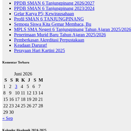
PPDB SMAN 6 Tanjungpinang 2026/2027
PPDB SMAN 6 Tanjungpinang 2023/2024
Gelar Karya P5; Kewirausahaan
Profil SMAN 6 TANJUNGPINANG
Semoga Siswa Kita Gemar Membaca, Bu
MPLS SMA Negeri 6 Tanjungpinang Tahun Ajaran 2025/2026
Penerimaan Murid Baru Tahun Ajaran 2025/2026
Pemberkasan Akreditasi Perpustakaan
Keadaan Darurat!
Perayaan Hari Kartini 2025
Komentar Terbaru
Juni 2026
S
S
R
K
J
S
M
1
2
3
4
5
6
7
8
9
10
11
12
13
14
15
16
17
18
19
20
21
22
23
24
25
26
27
28
29
30
« Sep
Kalender Akademik 2024-2025