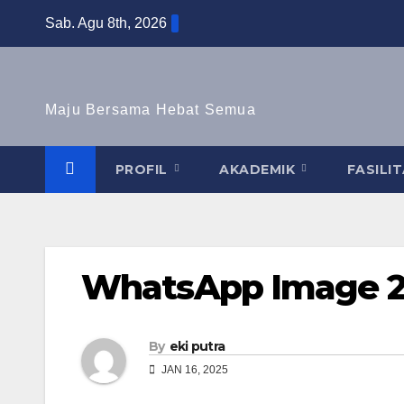
Skip
Sab. Agu 8th, 2026
to
content
Maju Bersama Hebat Semua
PROFIL
AKADEMIK
FASILI
WhatsApp Image 202
By
eki putra
JAN 16, 2025