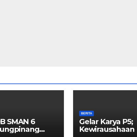
BERITA
B SMAN 6
Gelar Karya P5;
jungpinang
Kewirausahaan
3/2024