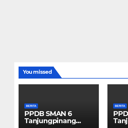
You missed
BERITA
BERITA
PPDB SMAN 6
PPD
Tanjungpinang
Tan
2026/2027
202