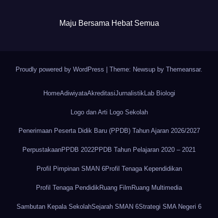
Maju Bersama Hebat Semua
Proudly powered by WordPress
|
Theme: Newsup by
Themeansar
.
Home
Adiwiyata
Akreditasi
Jurnalistik
Lab Biologi
Logo dan Arti Logo Sekolah
Penerimaan Peserta Didik Baru (PPDB) Tahun Ajaran 2026/2027
Perpustakaan
PPDB 2022
PPDB Tahun Pelajaran 2020 – 2021
Profil Pimpinan SMAN 6
Profil Tenaga Kependidikan
Profil Tenaga Pendidik
Ruang Film
Ruang Multimedia
Sambutan Kepala Sekolah
Sejarah SMAN 6
Strategi SMA Negeri 6