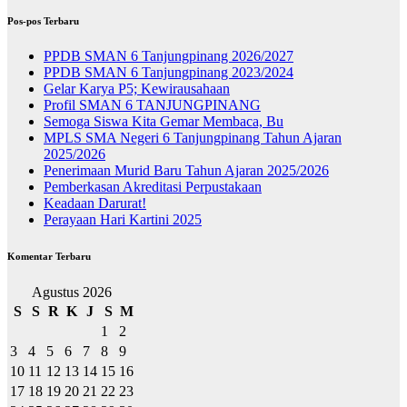
Pos-pos Terbaru
PPDB SMAN 6 Tanjungpinang 2026/2027
PPDB SMAN 6 Tanjungpinang 2023/2024
Gelar Karya P5; Kewirausahaan
Profil SMAN 6 TANJUNGPINANG
Semoga Siswa Kita Gemar Membaca, Bu
MPLS SMA Negeri 6 Tanjungpinang Tahun Ajaran
2025/2026
Penerimaan Murid Baru Tahun Ajaran 2025/2026
Pemberkasan Akreditasi Perpustakaan
Keadaan Darurat!
Perayaan Hari Kartini 2025
Komentar Terbaru
Agustus 2026
S
S
R
K
J
S
M
1
2
3
4
5
6
7
8
9
10
11
12
13
14
15
16
17
18
19
20
21
22
23