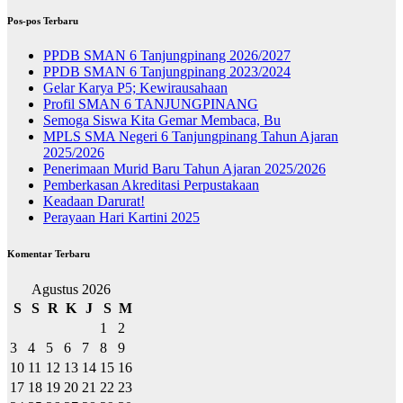
Pos-pos Terbaru
PPDB SMAN 6 Tanjungpinang 2026/2027
PPDB SMAN 6 Tanjungpinang 2023/2024
Gelar Karya P5; Kewirausahaan
Profil SMAN 6 TANJUNGPINANG
Semoga Siswa Kita Gemar Membaca, Bu
MPLS SMA Negeri 6 Tanjungpinang Tahun Ajaran
2025/2026
Penerimaan Murid Baru Tahun Ajaran 2025/2026
Pemberkasan Akreditasi Perpustakaan
Keadaan Darurat!
Perayaan Hari Kartini 2025
Komentar Terbaru
Agustus 2026
S
S
R
K
J
S
M
1
2
3
4
5
6
7
8
9
10
11
12
13
14
15
16
17
18
19
20
21
22
23