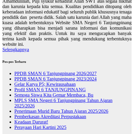
Alhamdulillah, Puji syukur kehadirat Allah SWT atas segala nikmat
dan karunia kepada kita semua. Kualitas pendidikan ditopang oleh
keberadaan informasi edukatif bagi seluruh publik khususnya tenaga
pendidik dan peserta didik. Salah satu karunia dari Allah yang maha
kuasa adalah terbentuknya Website SMA Negeri 6 Tanjungpinang
yang diharapkan bisa menjadi sarana informasi dan komunikasi
yang efektif dan praktis. Untuk itu saya mengucapkan banyak
terima kasih kepada semua pihak yang mendukung terbentuknya
website ini.
Selengkapnya
Pos-pos Terbaru
PPDB SMAN 6 Tanjungpinang 2026/2027
PPDB SMAN 6 Tanjungpinang 2023/2024
Gelar Karya P5; Kewirausahaan
Profil SMAN 6 TANJUNGPINANG
Semoga Siswa Kita Gemar Membaca, Bu
MPLS SMA Negeri 6 Tanjungpinang Tahun Ajaran
2025/2026
Penerimaan Murid Baru Tahun Ajaran 2025/2026
Pemberkasan Akreditasi Perpustakaan
Keadaan Darurat!
Perayaan Hari Kartini 2025