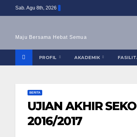
Skip
Sab. Agu 8th, 2026
to
content
Maju Bersama Hebat Semua
PROFIL
AKADEMIK
FASILI
BERITA
UJIAN AKHIR SEK
2016/2017