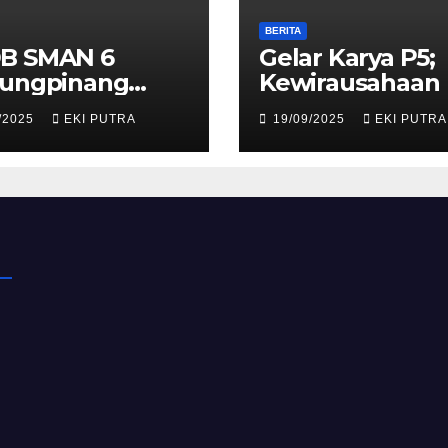
BERITA
B SMAN 6
Gelar Karya P5;
jungpinang
Kewirausahaan
3/2024
/2025
EKI PUTRA
19/09/2025
EKI PUTRA