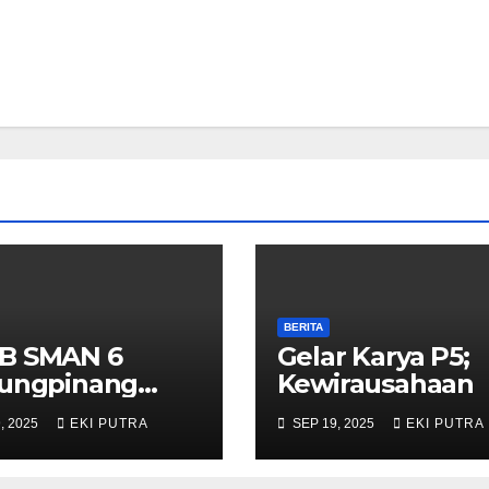
BERITA
B SMAN 6
Gelar Karya P5;
jungpinang
Kewirausahaan
3/2024
, 2025
EKI PUTRA
SEP 19, 2025
EKI PUTRA