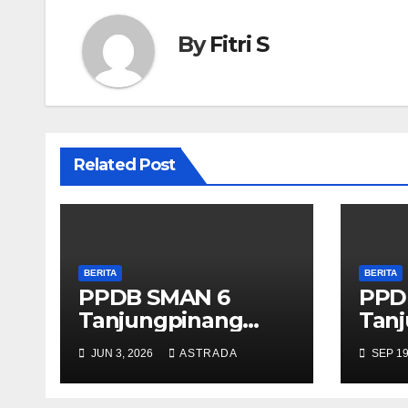
By
Fitri S
Related Post
BERITA
BERITA
PPDB SMAN 6
PPD
Tanjungpinang
Tan
2026/2027
202
JUN 3, 2026
ASTRADA
SEP 19