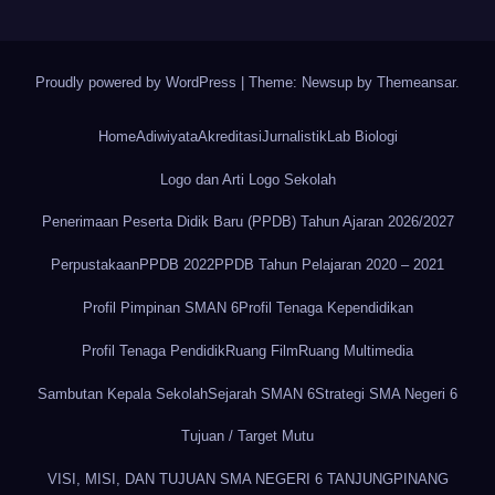
Proudly powered by WordPress
|
Theme: Newsup by
Themeansar
.
Home
Adiwiyata
Akreditasi
Jurnalistik
Lab Biologi
Logo dan Arti Logo Sekolah
Penerimaan Peserta Didik Baru (PPDB) Tahun Ajaran 2026/2027
Perpustakaan
PPDB 2022
PPDB Tahun Pelajaran 2020 – 2021
Profil Pimpinan SMAN 6
Profil Tenaga Kependidikan
Profil Tenaga Pendidik
Ruang Film
Ruang Multimedia
Sambutan Kepala Sekolah
Sejarah SMAN 6
Strategi SMA Negeri 6
Tujuan / Target Mutu
VISI, MISI, DAN TUJUAN SMA NEGERI 6 TANJUNGPINANG