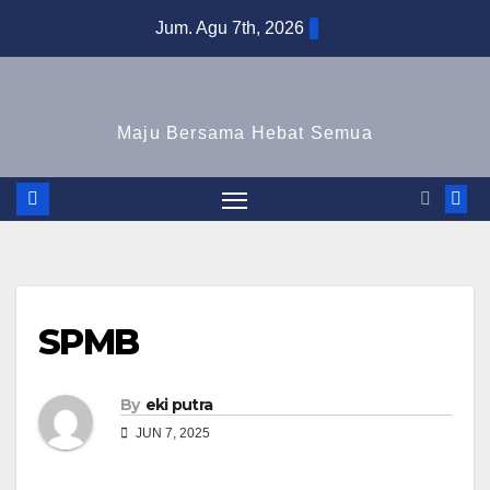
Skip
Jum. Agu 7th, 2026
to
content
Maju Bersama Hebat Semua
SPMB
By
eki putra
JUN 7, 2025