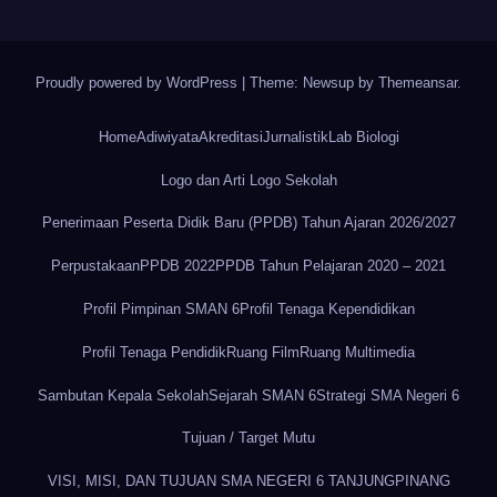
Proudly powered by WordPress
|
Theme: Newsup by
Themeansar
.
Home
Adiwiyata
Akreditasi
Jurnalistik
Lab Biologi
Logo dan Arti Logo Sekolah
Penerimaan Peserta Didik Baru (PPDB) Tahun Ajaran 2026/2027
Perpustakaan
PPDB 2022
PPDB Tahun Pelajaran 2020 – 2021
Profil Pimpinan SMAN 6
Profil Tenaga Kependidikan
Profil Tenaga Pendidik
Ruang Film
Ruang Multimedia
Sambutan Kepala Sekolah
Sejarah SMAN 6
Strategi SMA Negeri 6
Tujuan / Target Mutu
VISI, MISI, DAN TUJUAN SMA NEGERI 6 TANJUNGPINANG