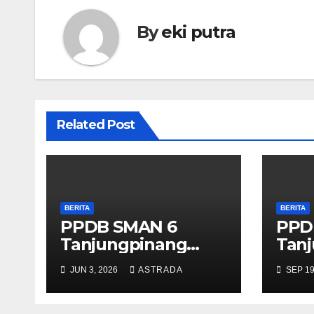
p
By
eki putra
Related Post
BERITA
BERITA
PPDB SMAN 6
PPD
Tanjungpinang
Tan
2026/2027
202
JUN 3, 2026
ASTRADA
SEP 19