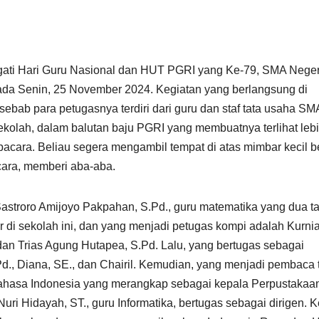
ati Hari Guru Nasional dan HUT PGRI yang Ke-79, SMA Neger
da Senin, 25 November 2024. Kegiatan yang berlangsung di
 sebab para petugasnya terdiri dari guru dan staf tata usaha SM
ekolah, dalam balutan baju PGRI yang membuatnya terlihat leb
acara. Beliau segera mengambil tempat di atas mimbar kecil b
cara, memberi aba-aba.
stroro Amijoyo Pakpahan, S.Pd., guru matematika yang dua t
er di sekolah ini, dan yang menjadi petugas kompi adalah Kurni
dan Trias Agung Hutapea, S.Pd. Lalu, yang bertugas sebagai
Pd., Diana, SE., dan Chairil. Kemudian, yang menjadi pembaca 
Bahasa Indonesia yang merangkap sebagai kepala Perpustakaa
ri Hidayah, ST., guru Informatika, bertugas sebagai dirigen. 