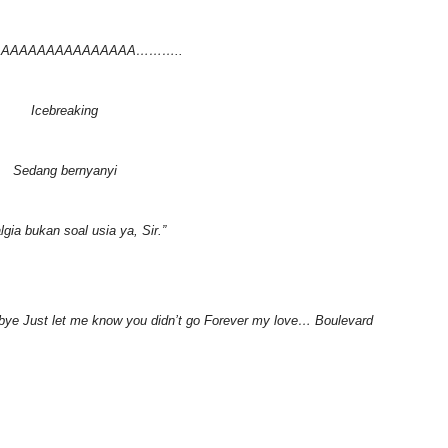
AAAAAAAAAAAAAAAA………..
Icebreaking
Sedang bernyanyi
lgia bukan soal usia ya, Sir.”
dbye Just let me know you didn’t go Forever my love… Boulevard