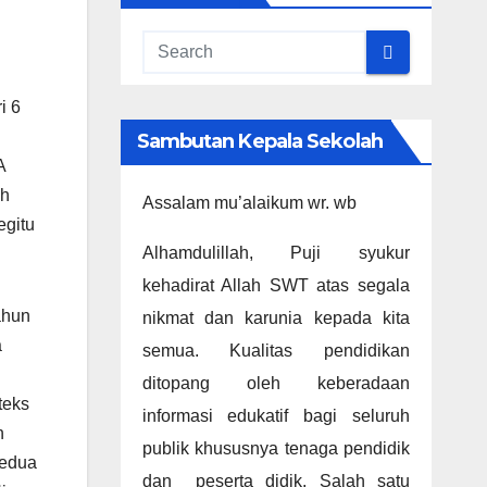
i 6
Sambutan Kepala Sekolah
A
ih
Assalam mu’alaikum wr. wb
egitu
Alhamdulillah, Puji syukur
kehadirat Allah SWT atas segala
ahun
nikmat dan karunia kepada kita
a
semua. Kualitas pendidikan
ditopang oleh keberadaan
teks
informasi edukatif bagi seluruh
n
publik khususnya tenaga pendidik
Kedua
dan peserta didik. Salah satu