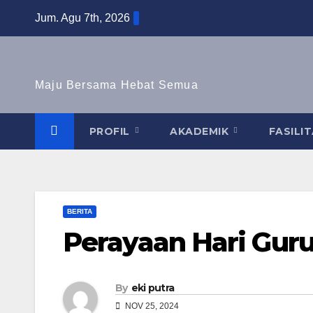
Skip
Jum. Agu 7th, 2026
to
content
Maju Bersama Hebat Semua
PROFIL
AKADEMIK
FASILI
BERITA
Perayaan Hari Guru
By
eki putra
NOV 25, 2024