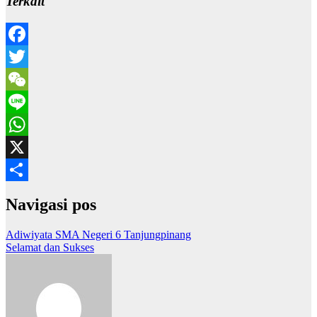
Terkait
Facebook
Twitter
WeChat
Line
WhatsApp
X
Share
Navigasi pos
Adiwiyata SMA Negeri 6 Tanjungpinang
Selamat dan Sukses