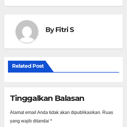
pos
A
r
p
e
p
By
Fitri S
Related Post
Tinggalkan Balasan
Alamat email Anda tidak akan dipublikasikan.
Ruas
yang wajib ditandai
*