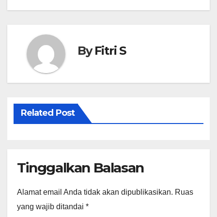
pos
A
r
p
e
p
By
Fitri S
Related Post
Tinggalkan Balasan
Alamat email Anda tidak akan dipublikasikan.
Ruas
yang wajib ditandai
*