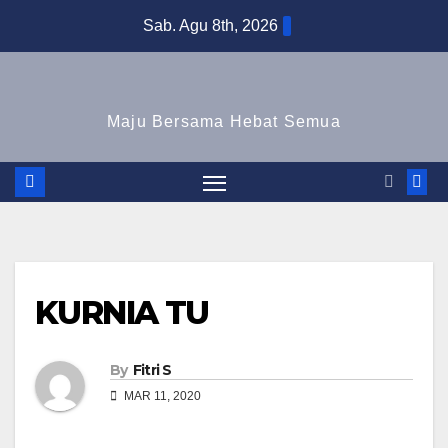
Skip
Sab. Agu 8th, 2026
to
content
Maju Bersama Hebat Semua
KURNIA TU
By
Fitri S
MAR 11, 2020