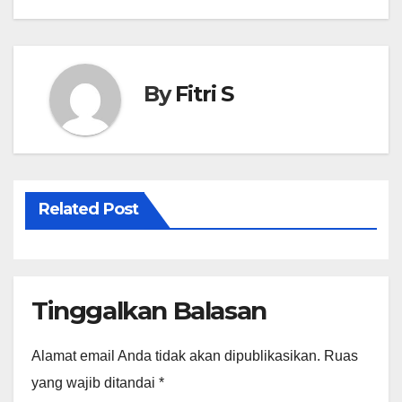
pos
A
r
p
e
p
By
Fitri S
Related Post
Tinggalkan Balasan
Alamat email Anda tidak akan dipublikasikan.
Ruas
yang wajib ditandai
*