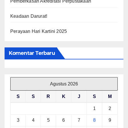
Pemberkasan Akreditasi Perpustakaan
Keadaan Darurat!
Perayaan Hari Kartini 2025
Komentar Terbaru
Agustus 2026
S
S
R
K
J
S
M
1
2
3
4
5
6
7
8
9