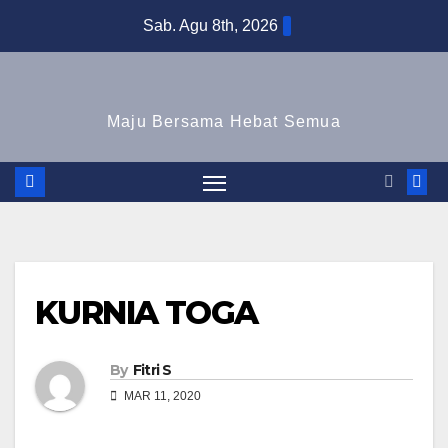
Skip
Sab. Agu 8th, 2026
to
content
Maju Bersama Hebat Semua
KURNIA TOGA
By
Fitri S
MAR 11, 2020