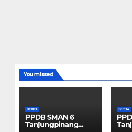
You missed
BERITA
BERITA
PPDB SMAN 6
PPD
Tanjungpinang
Tan
2026/2027
202