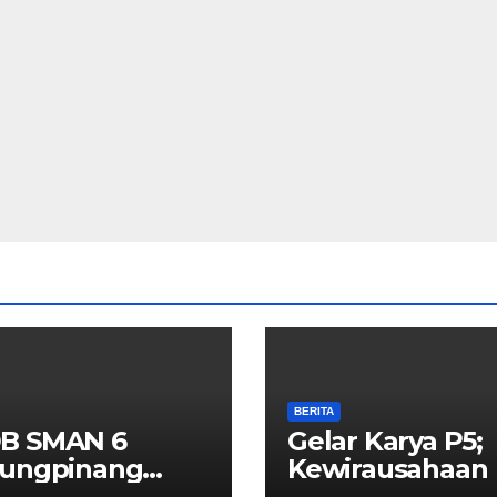
BERITA
B SMAN 6
Gelar Karya P5;
jungpinang
Kewirausahaan
3/2024