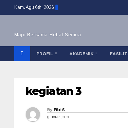
Skip
Kam. Agu 6th, 2026
to
content
Maju Bersama Hebat Semua
PROFIL
AKADEMIK
FASILI
kegiatan 3
By
Fitri S
JAN 6, 2020