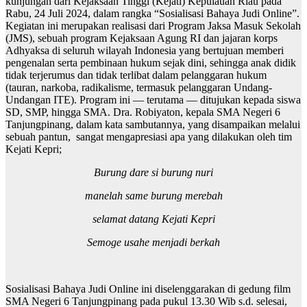
kunjungan dari Kejaksaan Tinggi (Kejati) Kepulauan Riau pada
Rabu, 24 Juli 2024, dalam rangka “Sosialisasi Bahaya Judi Online”.
Kegiatan ini merupakan realisasi dari Program Jaksa Masuk Sekolah
(JMS), sebuah program Kejaksaan Agung RI dan jajaran korps
Adhyaksa di seluruh wilayah Indonesia yang bertujuan memberi
pengenalan serta pembinaan hukum sejak dini, sehingga anak didik
tidak terjerumus dan tidak terlibat dalam pelanggaran hukum
(tauran, narkoba, radikalisme, termasuk pelanggaran Undang-
Undangan ITE). Program ini — terutama — ditujukan kepada siswa
SD, SMP, hingga SMA. Dra. Robiyaton, kepala SMA Negeri 6
Tanjungpinang, dalam kata sambutannya, yang disampaikan melalui
sebuah pantun, sangat mengapresiasi apa yang dilakukan oleh tim
Kejati Kepri;
Burung dare si burung nuri
manelah same burung merebah
selamat datang Kejati Kepri
Semoge usahe menjadi berkah
Sosialisasi Bahaya Judi Online ini diselenggarakan di gedung film
SMA Negeri 6 Tanjungpinang pada pukul 13.30 Wib s.d. selesai,