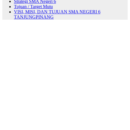
Strategi SMA Negeri 6
Tujuan / Target Mutu
VISI, MISI, DAN TUJUAN SMA NEGERI 6
TANJUNGPINANG