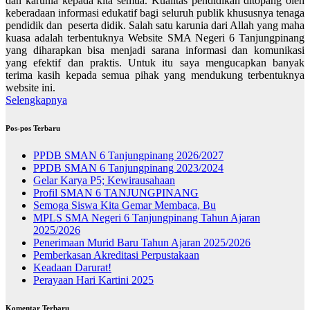
dan karunia kepada kita semua. Kualitas pendidikan ditopang oleh
keberadaan informasi edukatif bagi seluruh publik khususnya tenaga
pendidik dan peserta didik. Salah satu karunia dari Allah yang maha
kuasa adalah terbentuknya Website SMA Negeri 6 Tanjungpinang
yang diharapkan bisa menjadi sarana informasi dan komunikasi
yang efektif dan praktis. Untuk itu saya mengucapkan banyak
terima kasih kepada semua pihak yang mendukung terbentuknya
website ini.
Selengkapnya
Pos-pos Terbaru
PPDB SMAN 6 Tanjungpinang 2026/2027
PPDB SMAN 6 Tanjungpinang 2023/2024
Gelar Karya P5; Kewirausahaan
Profil SMAN 6 TANJUNGPINANG
Semoga Siswa Kita Gemar Membaca, Bu
MPLS SMA Negeri 6 Tanjungpinang Tahun Ajaran
2025/2026
Penerimaan Murid Baru Tahun Ajaran 2025/2026
Pemberkasan Akreditasi Perpustakaan
Keadaan Darurat!
Perayaan Hari Kartini 2025
Komentar Terbaru