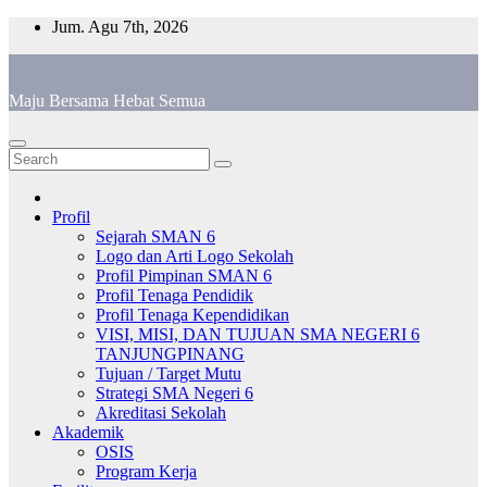
Skip
Jum. Agu 7th, 2026
to
content
Maju Bersama Hebat Semua
Profil
Sejarah SMAN 6
Logo dan Arti Logo Sekolah
Profil Pimpinan SMAN 6
Profil Tenaga Pendidik
Profil Tenaga Kependidikan
VISI, MISI, DAN TUJUAN SMA NEGERI 6
TANJUNGPINANG
Tujuan / Target Mutu
Strategi SMA Negeri 6
Akreditasi Sekolah
Akademik
OSIS
Program Kerja