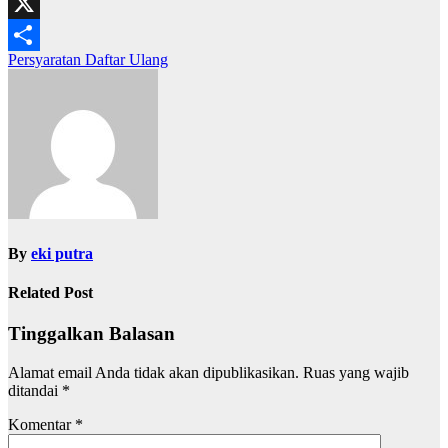
WhatsApp
X
Navigasi
Persyaratan Daftar Ulang
Share
pos
By
eki putra
Related Post
Tinggalkan Balasan
Alamat email Anda tidak akan dipublikasikan.
Ruas yang wajib
ditandai
*
Komentar
*