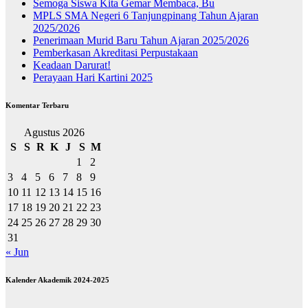
Semoga Siswa Kita Gemar Membaca, Bu
MPLS SMA Negeri 6 Tanjungpinang Tahun Ajaran
2025/2026
Penerimaan Murid Baru Tahun Ajaran 2025/2026
Pemberkasan Akreditasi Perpustakaan
Keadaan Darurat!
Perayaan Hari Kartini 2025
Komentar Terbaru
Agustus 2026
S
S
R
K
J
S
M
1
2
3
4
5
6
7
8
9
10
11
12
13
14
15
16
17
18
19
20
21
22
23
24
25
26
27
28
29
30
31
« Jun
Kalender Akademik 2024-2025