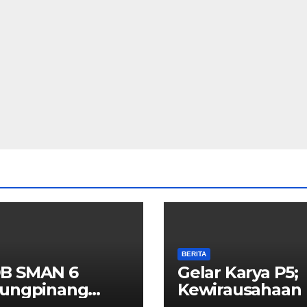
BERITA
B SMAN 6
Gelar Karya P5;
jungpinang
Kewirausahaan
3/2024