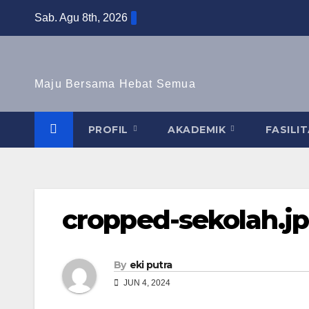
Skip
Sab. Agu 8th, 2026
to
content
Maju Bersama Hebat Semua
PROFIL
AKADEMIK
FASILI
cropped-sekolah.j
By
eki putra
JUN 4, 2024