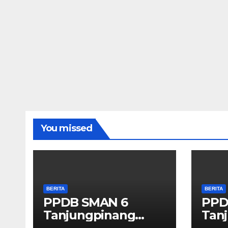
You missed
BERITA
BERITA
PPDB SMAN 6
PPD
Tanjungpinang
Tan
2026/2027
202