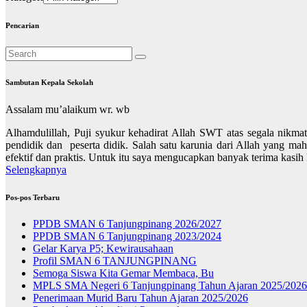
Pencarian
Sambutan Kepala Sekolah
Assalam mu’alaikum wr. wb
Alhamdulillah, Puji syukur kehadirat Allah SWT atas segala nikmat
pendidik dan peserta didik. Salah satu karunia dari Allah yang m
efektif dan praktis. Untuk itu saya mengucapkan banyak terima kasi
Selengkapnya
Pos-pos Terbaru
PPDB SMAN 6 Tanjungpinang 2026/2027
PPDB SMAN 6 Tanjungpinang 2023/2024
Gelar Karya P5; Kewirausahaan
Profil SMAN 6 TANJUNGPINANG
Semoga Siswa Kita Gemar Membaca, Bu
MPLS SMA Negeri 6 Tanjungpinang Tahun Ajaran 2025/2026
Penerimaan Murid Baru Tahun Ajaran 2025/2026