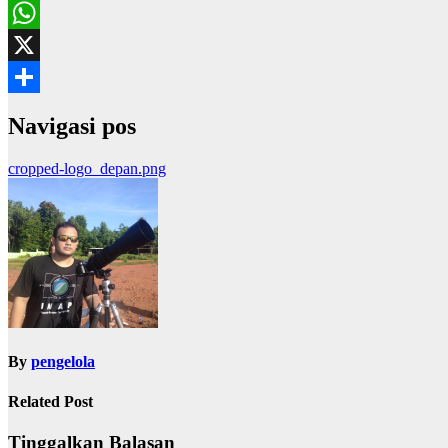
Line
WhatsApp
X
Share
Navigasi pos
cropped-logo_depan.png
By
pengelola
Related Post
Tinggalkan Balasan