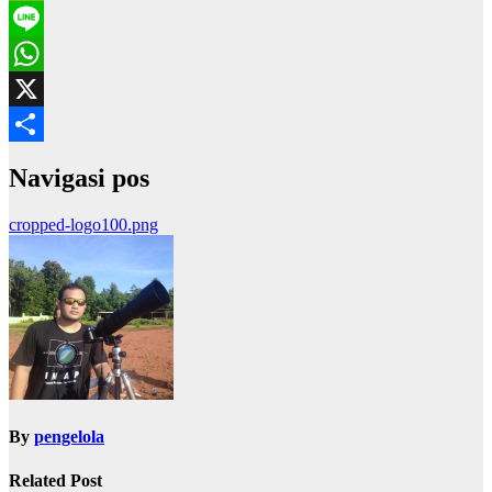
WeChat
Line
WhatsApp
X
Share
Navigasi pos
cropped-logo100.png
By
pengelola
Related Post