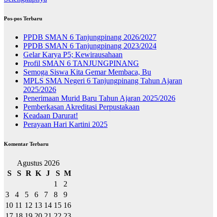
Pos-pos Terbaru
PPDB SMAN 6 Tanjungpinang 2026/2027
PPDB SMAN 6 Tanjungpinang 2023/2024
Gelar Karya P5; Kewirausahaan
Profil SMAN 6 TANJUNGPINANG
Semoga Siswa Kita Gemar Membaca, Bu
MPLS SMA Negeri 6 Tanjungpinang Tahun Ajaran
2025/2026
Penerimaan Murid Baru Tahun Ajaran 2025/2026
Pemberkasan Akreditasi Perpustakaan
Keadaan Darurat!
Perayaan Hari Kartini 2025
Komentar Terbaru
Agustus 2026
S
S
R
K
J
S
M
1
2
3
4
5
6
7
8
9
10
11
12
13
14
15
16
17
18
19
20
21
22
23