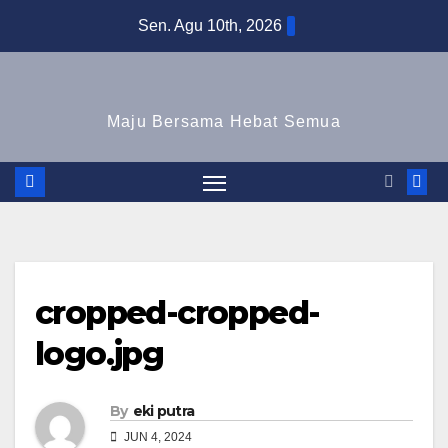
Skip
Sen. Agu 10th, 2026
to
content
Maju Bersama Hebat Semua
cropped-cropped-
logo.jpg
By
eki putra
JUN 4, 2024