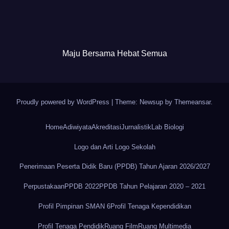
Maju Bersama Hebat Semua
Proudly powered by WordPress
|
Theme: Newsup by
Themeansar
.
Home
Adiwiyata
Akreditasi
Jurnalistik
Lab Biologi
Logo dan Arti Logo Sekolah
Penerimaan Peserta Didik Baru (PPDB) Tahun Ajaran 2026/2027
Perpustakaan
PPDB 2022
PPDB Tahun Pelajaran 2020 – 2021
Profil Pimpinan SMAN 6
Profil Tenaga Kependidikan
Profil Tenaga Pendidik
Ruang Film
Ruang Multimedia