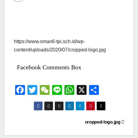
https://www.sman6-tpi.sch.id/wp-
content/uploads/2020/07/cropped-logo.jpg
Facebook Comments Box
F
T
W
Li
W
X
S
a
wi
e
n
h
h
c
tt
C
e
at
ar
e
er
h
s
e
Navigasi
cropped-logo.jpg
b
at
A
pos