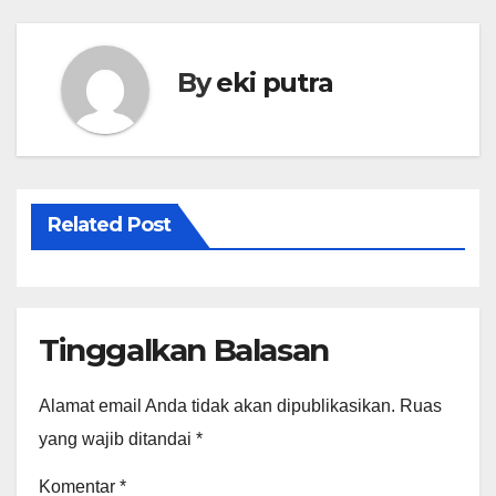
o
p
o
p
k
By
eki putra
Related Post
Tinggalkan Balasan
Alamat email Anda tidak akan dipublikasikan.
Ruas
yang wajib ditandai
*
Komentar
*