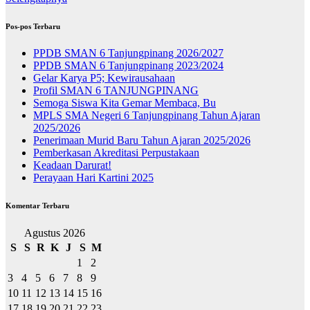
Pos-pos Terbaru
PPDB SMAN 6 Tanjungpinang 2026/2027
PPDB SMAN 6 Tanjungpinang 2023/2024
Gelar Karya P5; Kewirausahaan
Profil SMAN 6 TANJUNGPINANG
Semoga Siswa Kita Gemar Membaca, Bu
MPLS SMA Negeri 6 Tanjungpinang Tahun Ajaran
2025/2026
Penerimaan Murid Baru Tahun Ajaran 2025/2026
Pemberkasan Akreditasi Perpustakaan
Keadaan Darurat!
Perayaan Hari Kartini 2025
Komentar Terbaru
Agustus 2026
S
S
R
K
J
S
M
1
2
3
4
5
6
7
8
9
10
11
12
13
14
15
16
17
18
19
20
21
22
23