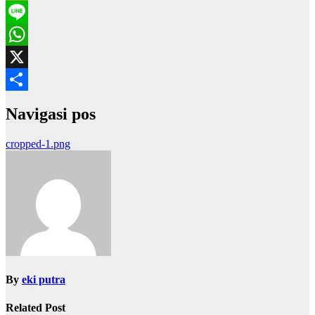
WeChat
Line
WhatsApp
X
Share
Navigasi pos
cropped-1.png
By
eki putra
Related Post