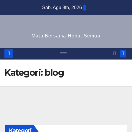
Skip
Sab. Agu 8th, 2026
to
content
Maju Bersama Hebat Semua
Kategori:
blog
Kategori