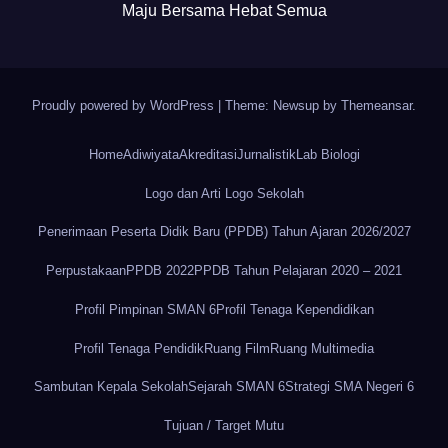
Maju Bersama Hebat Semua
Proudly powered by WordPress
|
Theme: Newsup by
Themeansar
.
Home
Adiwiyata
Akreditasi
Jurnalistik
Lab Biologi
Logo dan Arti Logo Sekolah
Penerimaan Peserta Didik Baru (PPDB) Tahun Ajaran 2026/2027
Perpustakaan
PPDB 2022
PPDB Tahun Pelajaran 2020 – 2021
Profil Pimpinan SMAN 6
Profil Tenaga Kependidikan
Profil Tenaga Pendidik
Ruang Film
Ruang Multimedia
Sambutan Kepala Sekolah
Sejarah SMAN 6
Strategi SMA Negeri 6
Tujuan / Target Mutu