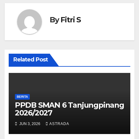
k
By
Fitri S
Related Post
BERITA
PPDB SMAN 6 Tanjungpinang
2026/2027
JUN 3, 2026
ASTRADA