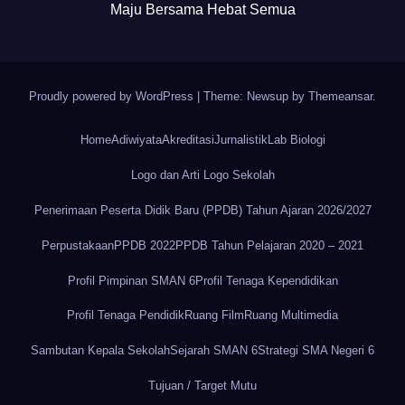
Maju Bersama Hebat Semua
Proudly powered by WordPress
|
Theme: Newsup by
Themeansar
.
Home
Adiwiyata
Akreditasi
Jurnalistik
Lab Biologi
Logo dan Arti Logo Sekolah
Penerimaan Peserta Didik Baru (PPDB) Tahun Ajaran 2026/2027
Perpustakaan
PPDB 2022
PPDB Tahun Pelajaran 2020 – 2021
Profil Pimpinan SMAN 6
Profil Tenaga Kependidikan
Profil Tenaga Pendidik
Ruang Film
Ruang Multimedia
Sambutan Kepala Sekolah
Sejarah SMAN 6
Strategi SMA Negeri 6
Tujuan / Target Mutu