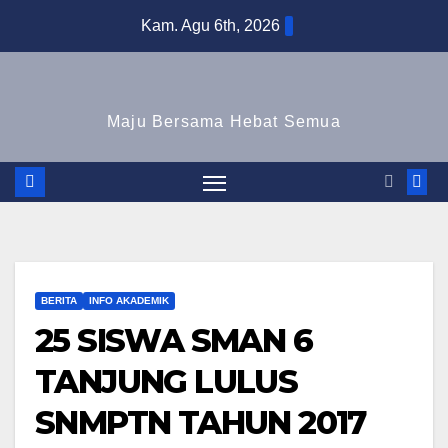
Skip
Kam. Agu 6th, 2026
to
content
Maju Bersama Hebat Semua
BERITA
INFO AKADEMIK
25 SISWA SMAN 6
TANJUNG LULUS
SNMPTN TAHUN 2017