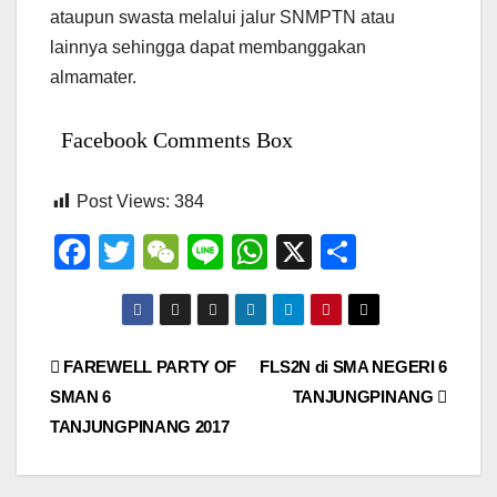
ataupun swasta melalui jalur SNMPTN atau
lainnya sehingga dapat membanggakan
almamater.
Facebook Comments Box
Post Views:
384
F
T
W
Li
W
X
S
a
wi
e
n
h
h
c
tt
C
e
at
ar
e
er
h
s
e
Navigasi
FAREWELL PARTY OF
FLS2N di SMA NEGERI 6
b
at
A
SMAN 6
TANJUNGPINANG
pos
o
p
TANJUNGPINANG 2017
o
p